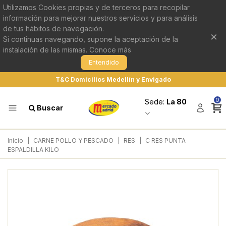
Utilizamos Cookies propias y de terceros para recopilar
información para mejorar nuestros servicios y para análisis
de tus hábitos de navegación.
×
Si continuas navegando, supone la aceptación de la
instalación de las mismas.
Conoce más
Entendido
T&C Domicilios Medellín y Envigado
0
Sede:
La 80
Buscar
Inicio
|
CARNE POLLO Y PESCADO
|
RES
|
C RES PUNTA
ESPALDILLA KILO