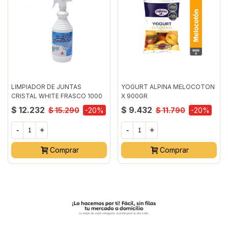
LIMPIADOR DE JUNTAS
YOGURT ALPINA MELOCOTON
CRISTAL WHITE FRASCO 1000
X 900GR
MILILITRO
$ 12.232
$ 9.432
$ 15.290
-20%
$ 11.790
-20%
-
+
-
+
Comprar
Comprar