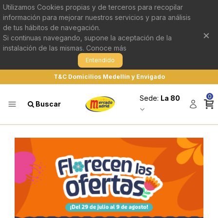
Utilizamos Cookies propias y de terceros para recopilar
información para mejorar nuestros servicios y para análisis
de tus hábitos de navegación.
×
Si continuas navegando, supone la aceptación de la
instalación de las mismas.
Conoce más
Entendido
T&C Domicilios Medellín y Envigado
0
Sede:
La 80
Buscar