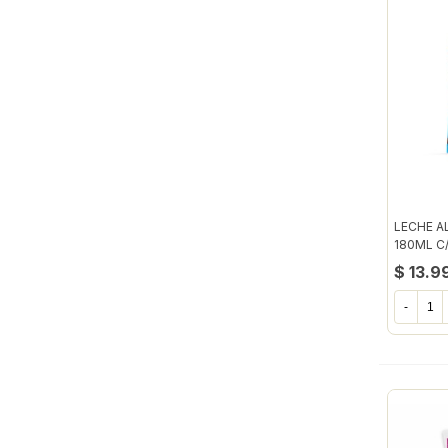
LECHE A
180ML C
$ 13.9
-