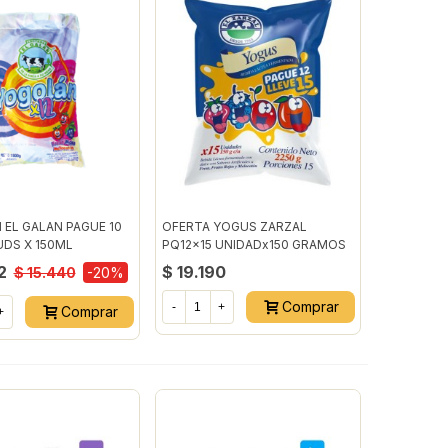
EL GALAN PAGUE 10
OFERTA YOGUS ZARZAL
UDS X 150ML
PQ12x15 UNIDADx150 GRAMOS
2
$ 19.190
$ 15.440
-20%
Comprar
-
+
Comprar
+