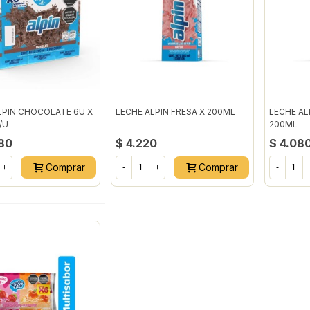
LPIN CHOCOLATE 6U X
LECHE ALPIN FRESA X 200ML
LECHE AL
/U
200ML
80
$ 4.220
$ 4.08
Comprar
Comprar
+
-
+
-