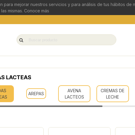
n para mejorar nuestros servicios y para análisis de tus hábitos de
 las mismas.
Conoce más
AS LACTEAS
DAS
AVENA
CREMAS DE
AREPAS
EAS
LACTEOS
LECHE