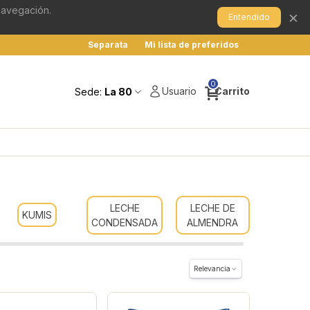
 navegación.
×
Entendido
Separata
Mi lista de preferidos
0
Usuario
Carrito
Sede:
La 80
LECHE
LECHE DE
LECHE
KUMIS
CONDENSADA
ALMENDRA
SOY
Relevancia