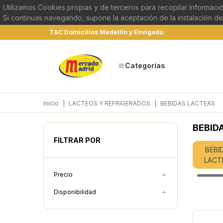
Utilizamos Cookies propias y de terceros para recopilar informació
Si continuas navegando, supone la aceptación de la instalación de
T&C Domicilios Medellín y Envigado
Categorías
Inicio
|
LACTEOS Y REFRIGERADOS
|
BEBIDAS LACTEAS
BEBID
FILTRAR POR
BEBI
LACT
Precio
Disponibilidad