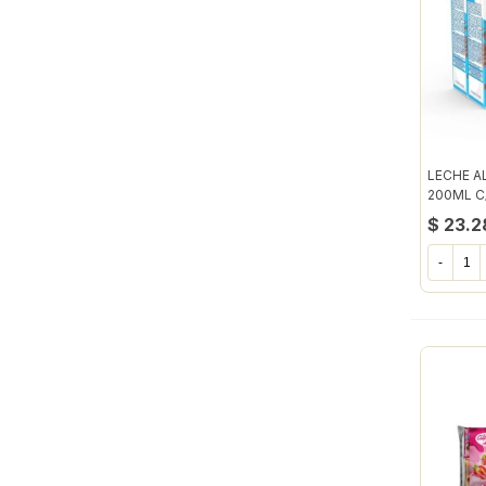
LECHE A
200ML C
$ 23.2
-