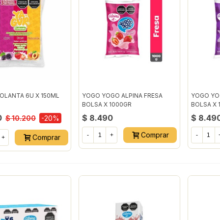
OLANTA 6U X 150ML
YOGO YOGO ALPINA FRESA
YOGO YO
BOLSA X 1000GR
BOLSA X 
0
$ 8.490
$ 8.49
$ 10.200
-20%
Comprar
-
+
-
Comprar
+