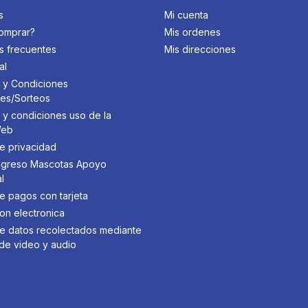
s
Mi cuenta
omprar?
Mis ordenes
s frecuentes
Mis direcciones
al
 y Condiciones
des/Sorteos
 y condiciones uso de la
Web
de privacidad
 Ingreso Mascotas Apoyo
l
de pagos con tarjeta
on electronica
 de datos recolectados mediante
de video y audio