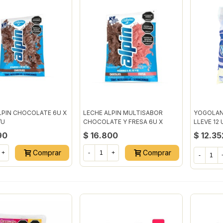
LPIN CHOCOLATE 6U X
LECHE ALPIN MULTISABOR
YOGOLAN 
/U
CHOCOLATE Y FRESA 6U X
LLEVE 12 
180ML C/U
90
$ 16.800
$ 12.35
Comprar
Comprar
+
-
+
-