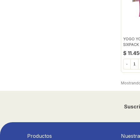
YOGO YO
SIXPACK
$ 11.4
-
Mostrando 
Suscri
Productos
Nuestr