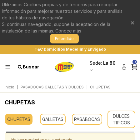
Utilizamos Cookies propias y de terceros para recopilar
información para mejorar nuestros servicios y para análisis
de tus hábitos de navegación.
×
Si continuas navegando, supone la aceptación de la
instalación de las mismas.
Conoce más
Entendido
T&C Domicilios Medellín y Envigado
0
Sede:
La 80
Buscar
Inicio
|
PASABOCAS GALLETAS Y DULCES
|
CHUPETAS
CHUPETAS
DULCES
CHUPETAS
GALLETAS
PASABOCAS
TIPICOS
No hay productos en la categoría.