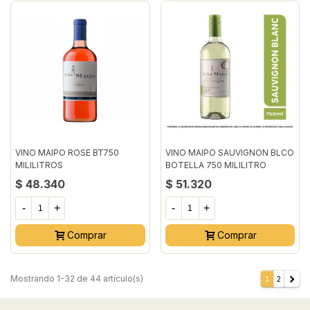
VINO MAIPO ROSE BT750
VINO MAIPO SAUVIGNON BLCO
MILILITROS
BOTELLA 750 MILILITRO
$ 48.340
$ 51.320
-
+
-
+
Comprar
Comprar
Mostrando 1-32 de 44 artículo(s)
1
2
Sigui