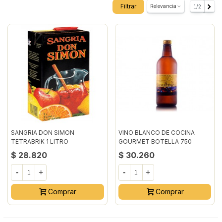
Filtrar
Relevancia
1/2
Sigui
SANGRIA DON SIMON
VINO BLANCO DE COCINA
TETRABRIK 1 LITRO
GOURMET BOTELLA 750
MILILITROxUN
$ 28.820
$ 30.260
-
+
-
+
Comprar
Comprar