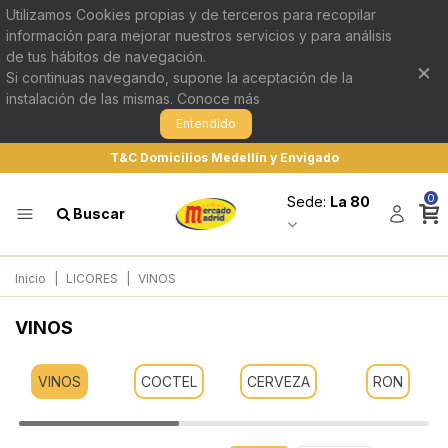
Utilizamos Cookies propias y de terceros para recopilar
información para mejorar nuestros servicios y para análisis
de tus hábitos de navegación.
×
Si continuas navegando, supone la aceptación de la
instalación de las mismas.
Conoce más
Entendido
T&C Domicilios Medellín y Envigado
0
Sede:
La 80
Buscar
Inicio
|
LICORES
|
VINOS
VINOS
VINOS
COCTEL
CERVEZA
RON