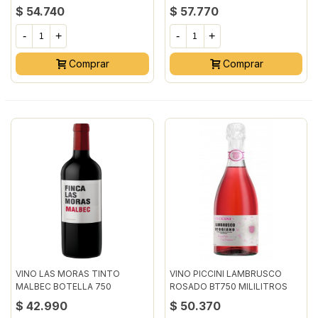
$ 54.740
$ 57.770
-
+
-
+
Comprar
Comprar
VINO LAS MORAS TINTO
VINO PICCINI LAMBRUSCO
MALBEC BOTELLA 750
ROSADO BT750 MILILITROS
MILILITRO
$ 42.990
$ 50.370