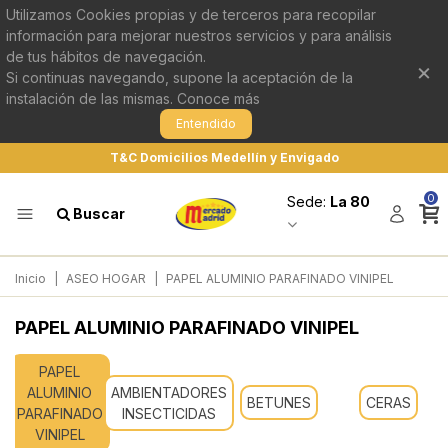
Utilizamos Cookies propias y de terceros para recopilar
información para mejorar nuestros servicios y para análisis
de tus hábitos de navegación.
×
Si continuas navegando, supone la aceptación de la
instalación de las mismas.
Conoce más
Entendido
T&C Domicilios Medellín y Envigado
0
Sede:
La 80
Buscar
Inicio
|
ASEO HOGAR
|
PAPEL ALUMINIO PARAFINADO VINIPEL
PAPEL ALUMINIO PARAFINADO VINIPEL
PAPEL
ALUMINIO
AMBIENTADORES
BETUNES
CERAS
PARAFINADO
INSECTICIDAS
VINIPEL