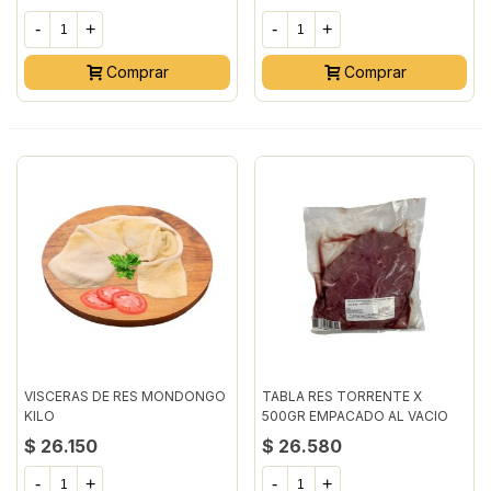
-
+
-
+
Comprar
Comprar
VISCERAS DE RES MONDONGO
TABLA RES TORRENTE X
KILO
500GR EMPACADO AL VACIO
$ 26.150
$ 26.580
-
+
-
+