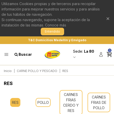
Utilizamos Cookies propias y de terceros para recopilar
información para mejorar nuestros servicios y para análisis
de tus hábitos de navegación.
×
Si continuas navegando, supone la aceptación de la
instalación de las mismas.
Conoce más
Entendido
T&C Domicilios Medellín y Envigado
0
Sede:
La 80
Buscar
Inicio
|
CARNE POLLO Y PESCADO
|
RES
RES
CARNES
CARNES
FRIAS
RES
POLLO
FRIAS DE
CERDO Y
POLLO
RES