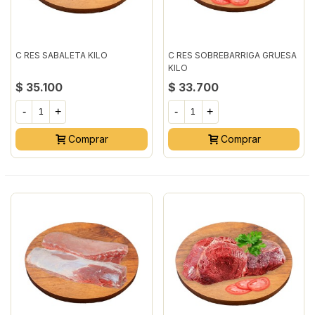
C RES SABALETA KILO
C RES SOBREBARRIGA GRUESA
KILO
$ 35.100
$ 33.700
-
+
-
+
Comprar
Comprar