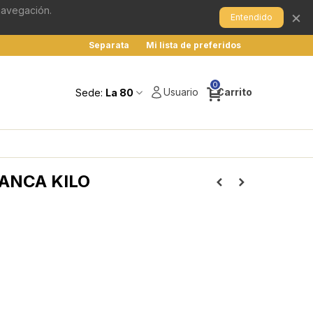
 navegación.
×
Entendido
Separata
Mi lista de preferidos
0
Usuario
Carrito
Sede:
La 80
 ANCA KILO