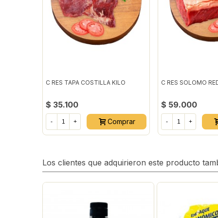
C RES TAPA COSTILLA KILO
C RES SOLOMO RE
$ 35.100
$ 59.000
Comprar
-
+
-
+
Los clientes que adquirieron este producto ta