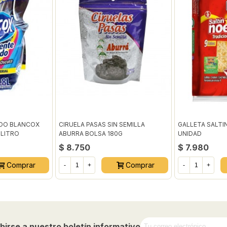
IDO BLANCOX
CIRUELA PASAS SIN SEMILLA
GALLETA SALTIN
 LITRO
ABURRA BOLSA 180G
UNIDAD
$ 8.750
$ 7.980
Comprar
Comprar
-
+
-
+
birse a nuestro boletín informativo