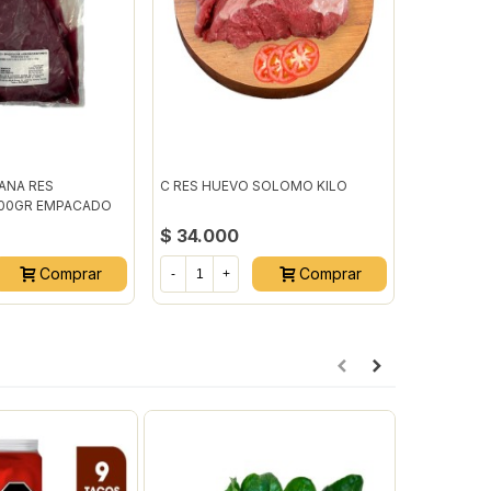
ANA RES
C RES HUEVO SOLOMO KILO
SOLOMO E
500GR EMPACADO
TORRENTE
AL VACIO
$ 34.000
$ 26.60
Comprar
Comprar
-
+
-
+