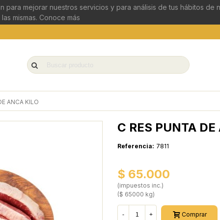
n para mejorar nuestros servicios y para análisis de tus hábitos de
 las mismas.
Conoce más
DE ANCA KILO
C RES PUNTA DE
Referencia:
7811
$ 65.000
(impuestos inc.)
($ 65000 kg)
Comprar
-
+