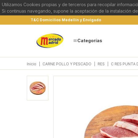
Utilizamos Cookies propias y de terceros para recopilar informació
Si continuas navegando, supone la aceptación de la instalación de
T&C Domicilios Medellín y Envigado
Categorías
Inicio
|
CARNE POLLO Y PESCADO
|
RES
|
C RES PUNTA 