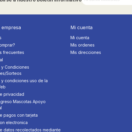
a empresa
Mi cuenta
s
Mi cuenta
omprar?
Mis ordenes
s frecuentes
Mis direcciones
al
 y Condiciones
des/Sorteos
 y condiciones uso de la
Web
de privacidad
 Ingreso Mascotas Apoyo
l
de pagos con tarjeta
on electronica
 de datos recolectados mediante