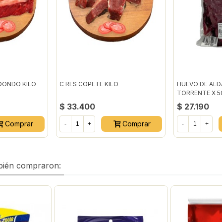
DONDO KILO
C RES COPETE KILO
HUEVO DE ALD
TORRENTE X 
AL VACIO
$ 33.400
$ 27.190
Comprar
Comprar
-
+
-
+
mbién compraron: