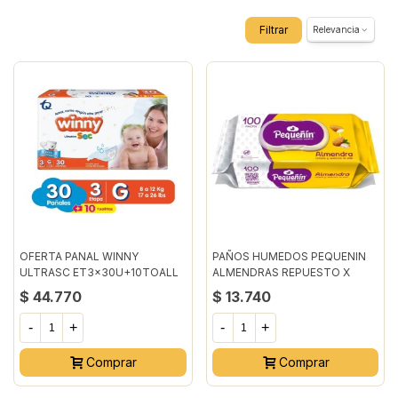
Filtrar
Relevancia
OFERTA PANAL WINNY
PAÑOS HUMEDOS PEQUENIN
ULTRASC ET3x30U+10TOALL
ALMENDRAS REPUESTO X
100U
$ 44.770
$ 13.740
-
+
-
+
Comprar
Comprar