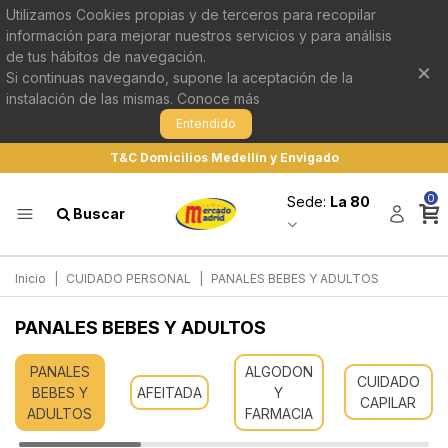
Utilizamos Cookies propias y de terceros para recopilar
información para mejorar nuestros servicios y para análisis
de tus hábitos de navegación.
×
Si continuas navegando, supone la aceptación de la
instalación de las mismas.
Conoce más
Entendido
T&C Domicilios Medellín y Envigado
0
Sede:
La 80
Buscar
Inicio
|
CUIDADO PERSONAL
|
PANALES BEBES Y ADULTOS
PANALES BEBES Y ADULTOS
PANALES
ALGODON
CUIDADO
BEBES Y
AFEITADA
Y
CAPILAR
ADULTOS
FARMACIA