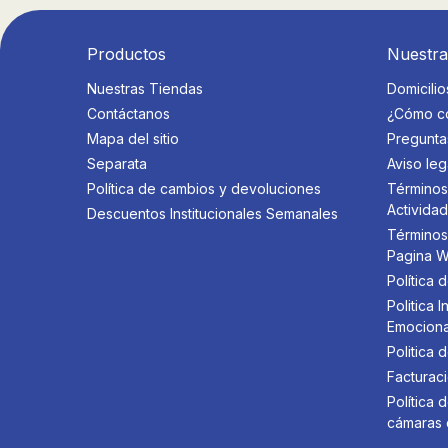
Productos
Nuestr
Nuestras Tiendas
Domicilio
Contáctanos
¿Cómo c
Mapa del sitio
Pregunta
Separata
Aviso leg
Política de cambios y devoluciones
Términos
Activida
Descuentos Institucionales Semanales
Términos
Pagina 
Política 
Politica
Emociona
Politica 
Facturaci
Política
cámaras 