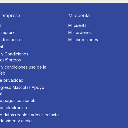
a empresa
Mi cuenta
s
Mi cuenta
omprar?
Mis ordenes
s frecuentes
Mis direcciones
al
 y Condiciones
des/Sorteos
 y condiciones uso de la
Web
de privacidad
 Ingreso Mascotas Apoyo
l
de pagos con tarjeta
on electronica
 de datos recolectados mediante
de video y audio