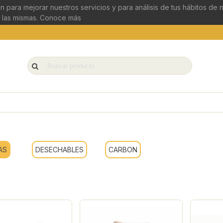
n para mejorar nuestros servicios y para análisis de tus hábitos de
 las mismas.
Conoce más
AS
DESECHABLES
CARBON