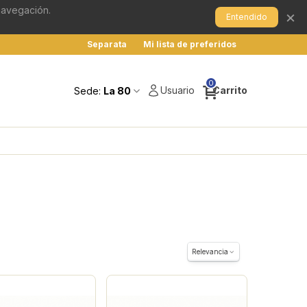
 navegación.
×
Entendido
Separata
Mi lista de preferidos
0
Usuario
Carrito
Sede:
La 80
Relevancia