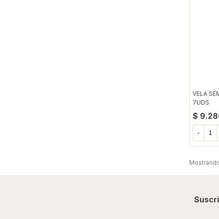
VELA SE
7UDS
$ 9.28
-
Mostrando 
Suscri