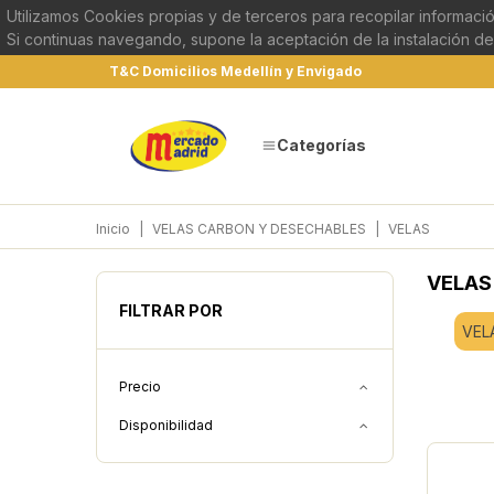
Utilizamos Cookies propias y de terceros para recopilar informació
Si continuas navegando, supone la aceptación de la instalación de
T&C Domicilios Medellín y Envigado
Categorías
Inicio
|
VELAS CARBON Y DESECHABLES
|
VELAS
VELAS
FILTRAR POR
VEL
Precio
Disponibilidad