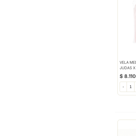
VELA ME
JUDAS X
$ 8.110
-