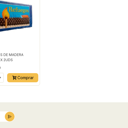
S DE MADERA
X 2UDS
0
Comprar
+