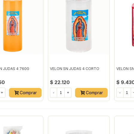
N JUDAS 4 760G
VELON SN JUDAS 4 CORTO
VELON SN
50
$ 22.120
$ 9.43
Comprar
Comprar
+
-
+
-