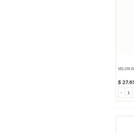
VELON S
$ 27.6
-