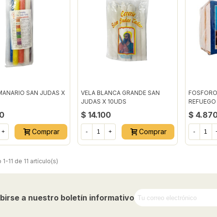
MANARIO SAN JUDAS X
VELA BLANCA GRANDE SAN
FOSFORO
JUDAS X 10UDS
REFUEGO 
0
$ 14.100
$ 4.87
Comprar
Comprar
+
-
+
-
1-11 de 11 artículo(s)
birse a nuestro boletín informativo