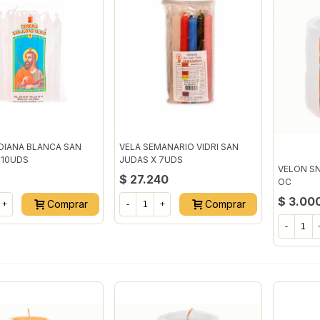
DIANA BLANCA SAN
VELA SEMANARIO VIDRI SAN
 10UDS
JUDAS X 7UDS
VELON SN
$ 27.240
OC
$ 3.00
Comprar
Comprar
+
-
+
-