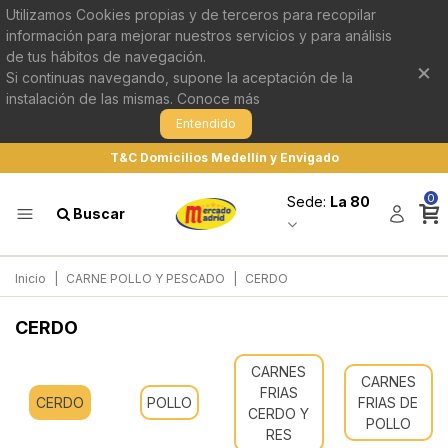
Utilizamos Cookies propias y de terceros para recopilar
información para mejorar nuestros servicios y para análisis
de tus hábitos de navegación.
×
Si continuas navegando, supone la aceptación de la
instalación de las mismas.
Conoce más
Entendido
T&C Domicilios Medellín y Envigado
0
Sede:
La 80
Buscar
Inicio
|
CARNE POLLO Y PESCADO
|
CERDO
CERDO
CARNES
CARNES
FRIAS
CERDO
POLLO
FRIAS DE
CERDO Y
POLLO
RES