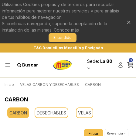
Utilizamos Cookies propias y de terceros para recopilar
información para mejorar nuestros servicios y para análisis
de tus hábitos de navegación.
×
Si continuas navegando, supone la aceptación de la
instalación de las mismas.
Conoce más
Entendido
T&C Domicilios Medellín y Envigado
0
Sede:
La 80
Buscar
Inicio
|
VELAS CARBON Y DESECHABLES
|
CARBON
CARBON
CARBON
DESECHABLES
VELAS
Filtrar
Relevancia