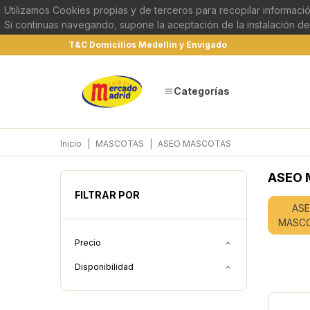
Utilizamos Cookies propias y de terceros para recopilar informació
Si continuas navegando, supone la aceptación de la instalación de
T&C Domicilios Medellín y Envigado
Categorías
Inicio
|
MASCOTAS
|
ASEO MASCOTAS
ASEO 
FILTRAR POR
AS
MASC
Precio
Disponibilidad