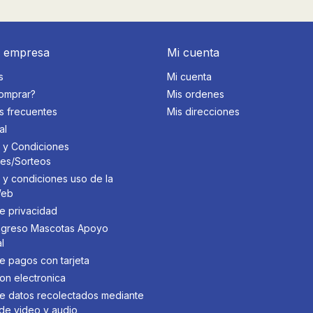
a empresa
Mi cuenta
s
Mi cuenta
omprar?
Mis ordenes
s frecuentes
Mis direcciones
al
 y Condiciones
des/Sorteos
 y condiciones uso de la
Web
de privacidad
 Ingreso Mascotas Apoyo
l
de pagos con tarjeta
on electronica
 de datos recolectados mediante
de video y audio