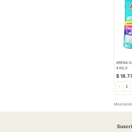
ARENA G
4 KILO
$ 18.7
-
Mostrando 
Suscri