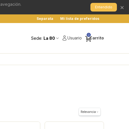
 navegación.
×
Entendido
Separata
Mi lista de preferidos
0
Usuario
Carrito
Sede:
La 80
Relevancia