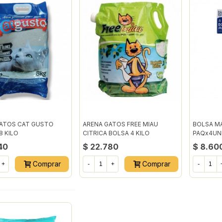
ATOS CAT GUSTO
ARENA GATOS FREE MIAU
BOLSA M
8 KILO
CITRICA BOLSA 4 KILO
PAQx4UN
40
$ 22.780
$ 8.60
Comprar
Comprar
+
-
+
-