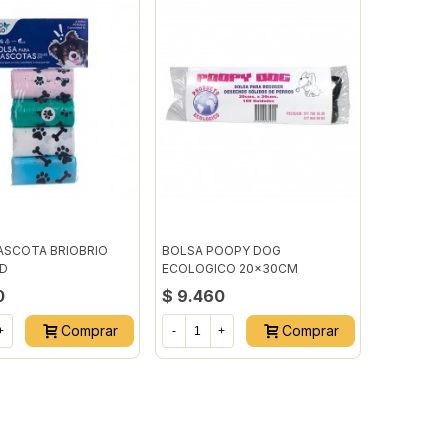
ASCOTA BRIOBRIO
BOLSA POOPY DOG
D
ECOLOGICO 20x30CM
0
$ 9.460
Comprar
Comprar
+
-
+