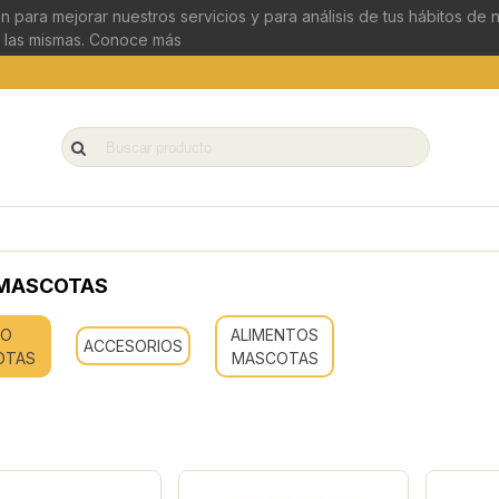
n para mejorar nuestros servicios y para análisis de tus hábitos de
 las mismas.
Conoce más
MASCOTAS
EO
ALIMENTOS
ACCESORIOS
OTAS
MASCOTAS