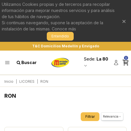
Utilizamos Cookies propias y de terceros para recopilar
información para mejorar nuestros servicios y para análisis
de tus hábitos de navegación.
×
Si continuas navegando, supone la aceptación de la
instalación de las mismas.
Conoce más
Entendido
T&C Domicilios Medellín y Envigado
0
Sede:
La 80
Buscar
Inicio
|
LICORES
|
RON
RON
Filtrar
Relevancia