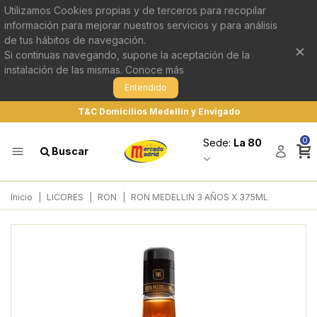
Utilizamos Cookies propias y de terceros para recopilar
información para mejorar nuestros servicios y para análisis
de tus hábitos de navegación.
×
Si continuas navegando, supone la aceptación de la
instalación de las mismas.
Conoce más
Entendido
T&C Domicilios Medellín y Envigado
0
Sede:
La 80
Buscar
Inicio
|
LICORES
|
RON
|
RON MEDELLIN 3 AÑOS X 375ML