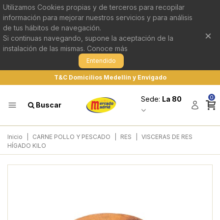
Utilizamos Cookies propias y de terceros para recopilar
información para mejorar nuestros servicios y para análisis
de tus hábitos de navegación.
×
Si continuas navegando, supone la aceptación de la
instalación de las mismas.
Conoce más
Entendido
T&C Domicilios Medellín y Envigado
0
Sede:
La 80
Buscar
Inicio
|
CARNE POLLO Y PESCADO
|
RES
|
VISCERAS DE RES
HÍGADO KILO