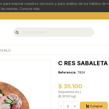
n para mejorar nuestros servicios y para análisis de tus hábitos de
 las mismas.
Conoce más
TA KILO
C RES SABALETA
Referencia:
7824
$ 35.100
(impuestos inc.)
($ 35100 kg)
Comprar
-
+