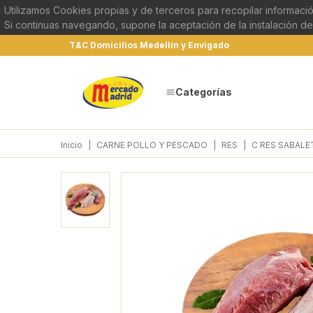
Utilizamos Cookies propias y de terceros para recopilar informació
Si continuas navegando, supone la aceptación de la instalación de
T&C Domicilios Medellín y Envigado
Categorías
Inicio
|
CARNE POLLO Y PESCADO
|
RES
|
C RES SABALE