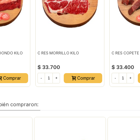
DONDO KILO
C RES MORRILLO KILO
C RES COPETE 
$ 33.700
$ 33.400
Comprar
Comprar
-
+
-
+
mbién compraron: