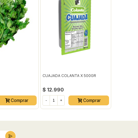
CUAJADA COLANTA X 500GR
ZANAHORIA 
$ 12.990
$ 4.200
Comprar
Comprar
-
+
-
+