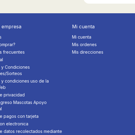
a empresa
Mi cuenta
s
Mi cuenta
omprar?
Mis ordenes
s frecuentes
Mis direcciones
al
 y Condiciones
des/Sorteos
 y condiciones uso de la
Web
de privacidad
 Ingreso Mascotas Apoyo
l
de pagos con tarjeta
on electronica
 de datos recolectados mediante