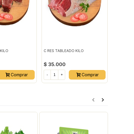
KILO
C RES TABLEADO KILO
SOLOMITO
400GR EM
$ 35.000
$ 45.25
Comprar
Comprar
-
+
-
+