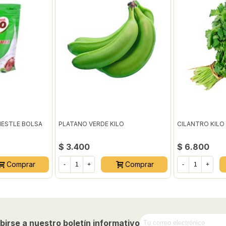
NESTLE BOLSA
PLATANO VERDE KILO
CILANTRO KILO
$ 3.400
$ 6.800
Comprar
Comprar
-
+
-
+
birse a nuestro boletín informativo