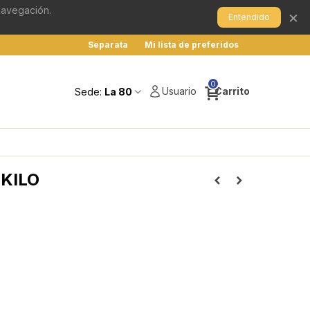
 navegación.
×
Entendido
Separata
Mi lista de preferidos
0
Usuario
Carrito
Sede:
La 80
 KILO