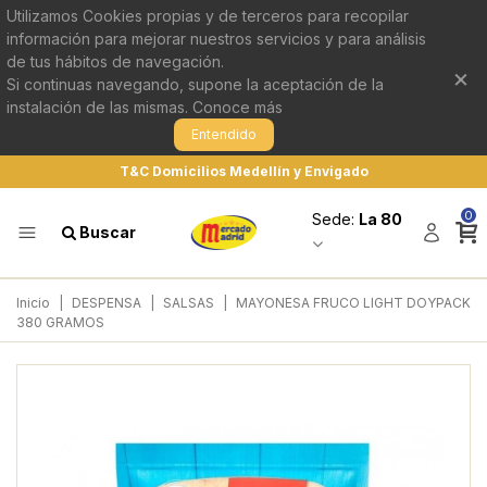
Utilizamos Cookies propias y de terceros para recopilar
información para mejorar nuestros servicios y para análisis
de tus hábitos de navegación.
×
Si continuas navegando, supone la aceptación de la
instalación de las mismas.
Conoce más
Entendido
T&C Domicilios Medellín y Envigado
0
Sede:
La 80
Buscar
Inicio
|
DESPENSA
|
SALSAS
|
MAYONESA FRUCO LIGHT DOYPACK
380 GRAMOS