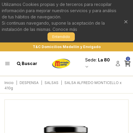
Utilizamos Cookies propias y de terceros para recopilar
información para mejorar nuestros servicios y para análisis
de tus hábitos de navegación.
×
Si continuas navegando, supone la aceptación de la
instalación de las mismas.
Conoce más
Entendido
T&C Domicilios Medellín y Envigado
0
Sede:
La 80
Buscar
Inicio
|
DESPENSA
|
SALSAS
|
SALSA ALFREDO MONTICELLO x
410g