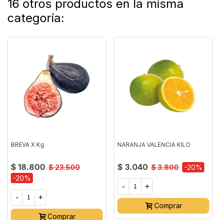
16 otros productos en la misma
categoría:
BREVA X Kg
NARANJA VALENCIA KILO
$ 18.800
$ 3.040
$ 23.500
$ 3.800
-20%
-20%
-
+
-
+
Comprar
Comprar