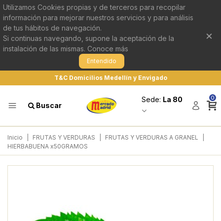
Utilizamos Cookies propias y de terceros para recopilar
información para mejorar nuestros servicios y para análisis
de tus hábitos de navegación.
×
Si continuas navegando, supone la aceptación de la
instalación de las mismas.
Conoce más
Entendido
T&C Domicilios Medellín y Envigado
0
Sede:
La 80
Buscar
Inicio
|
FRUTAS Y VERDURAS
|
FRUTAS Y VERDURAS A GRANEL
|
HIERBABUENA x50GRAMOS