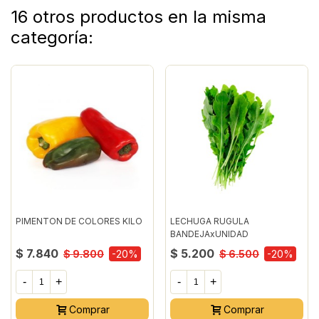
16 otros productos en la misma
categoría:
PIMENTON DE COLORES KILO
LECHUGA RUGULA
BANDEJAxUNIDAD
$ 7.840
$ 5.200
$ 9.800
-20%
$ 6.500
-20%
-
+
-
+
Comprar
Comprar