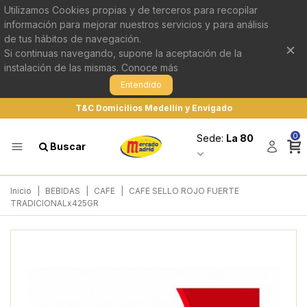
Utilizamos Cookies propias y de terceros para recopilar
información para mejorar nuestros servicios y para análisis
de tus hábitos de navegación.
×
Si continuas navegando, supone la aceptación de la
instalación de las mismas.
Conoce más
Entendido
T&C Domicilios Medellín y Envigado
0
Sede:
La 80
Buscar
Inicio
|
BEBIDAS
|
CAFE
|
CAFE SELLO ROJO FUERTE
TRADICIONALx425GR