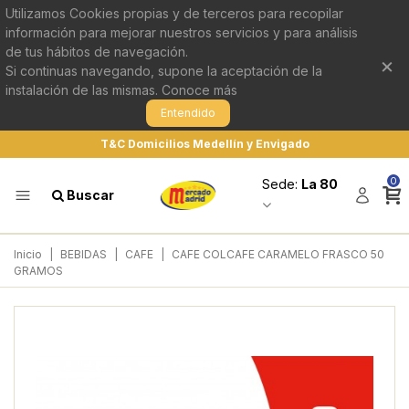
Utilizamos Cookies propias y de terceros para recopilar
información para mejorar nuestros servicios y para análisis
de tus hábitos de navegación.
×
Si continuas navegando, supone la aceptación de la
instalación de las mismas.
Conoce más
Entendido
T&C Domicilios Medellín y Envigado
0
Sede:
La 80
Buscar
Inicio
|
BEBIDAS
|
CAFE
|
CAFE COLCAFE CARAMELO FRASCO 50
GRAMOS