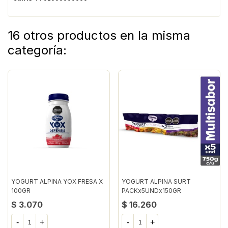
16 otros productos en la misma
categoría:
YOGURT ALPINA YOX FRESA X
YOGURT ALPINA SURT
100GR
PACKx5UNDx150GR
$ 3.070
$ 16.260
-
+
-
+