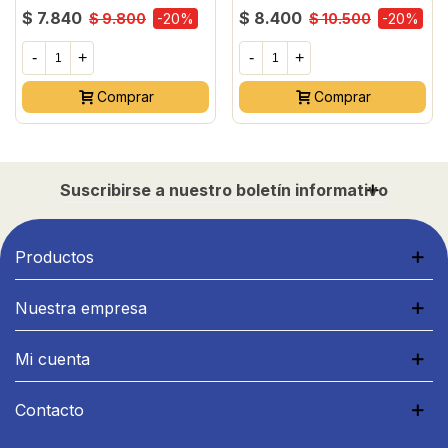
$ 7.840
$ 8.400
$ 9.800
-20%
$ 10.500
-20%
-
+
-
+
Comprar
Comprar
Suscribirse a nuestro boletín informativo
Productos
Nuestra empresa
Mi cuenta
Contacto