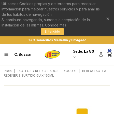
Utilizamos Cookies propias y de terceros para recopilar
información para mejorar nuestros servicios y para análisis
de tus hábitos de navegación.
×
Si continuas navegando, supone la aceptación de la
instalación de las mismas.
Conoce más
Entendido
T&C Domicilios Medellín y Envigado
0
Sede:
La 80
Buscar
Inicio
|
LACTEOS Y REFRIGERADOS
|
YOGURT
|
BEBIDA LACTEA
REGENERIS SURTIDO 6U X 150ML