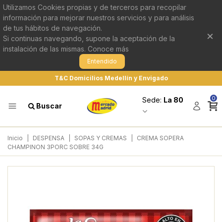
Utilizamos Cookies propias y de terceros para recopilar
información para mejorar nuestros servicios y para análisis
de tus hábitos de navegación.
×
Si continuas navegando, supone la aceptación de la
instalación de las mismas.
Conoce más
Entendido
T&C Domicilios Medellín y Envigado
0
Sede:
La 80
Buscar
Inicio
|
DESPENSA
|
SOPAS Y CREMAS
|
CREMA SOPERA
CHAMPINON 3PORC SOBRE 34G