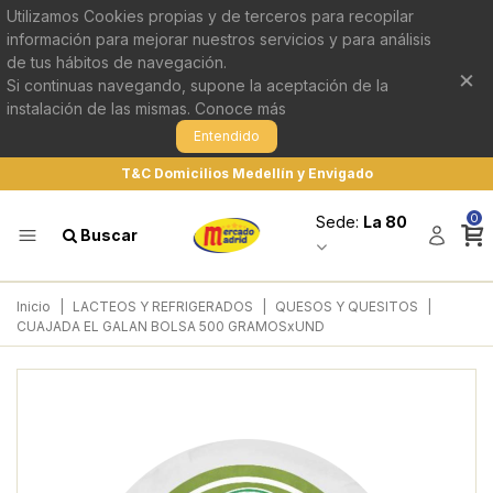
Utilizamos Cookies propias y de terceros para recopilar
información para mejorar nuestros servicios y para análisis
de tus hábitos de navegación.
×
Si continuas navegando, supone la aceptación de la
instalación de las mismas.
Conoce más
Entendido
T&C Domicilios Medellín y Envigado
0
Sede:
La 80
Buscar
Inicio
|
LACTEOS Y REFRIGERADOS
|
QUESOS Y QUESITOS
|
CUAJADA EL GALAN BOLSA 500 GRAMOSxUND