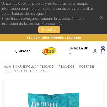
Utilizamos Cookies propias y de terceros para recopilar
información para mejorar nuestros servicios y para análisis
de tus hábitos de navegación.
×
Si continuas navegando, supone la aceptación de la
instalación de las mismas.
Conoce más
Entendido
T&C Domicilios Medellín y Envigado
0
Sede:
La 80
Buscar
Inicio
|
CARNE POLLO Y PESCADO
|
PESCADOS
|
POSTA DE
BAGRE MARTORELL BOLSA 500G