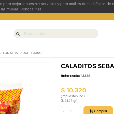
n para mejorar nuestros servicios y para análisis de tus hábitos de
 las mismas.
Conoce más
DITOS SEBA PAQUETE330GR
CALADITOS SEB
Referencia:
13338
$ 10.320
(impuestos inc.)
($ 31.27 gr)
Comprar
-
+