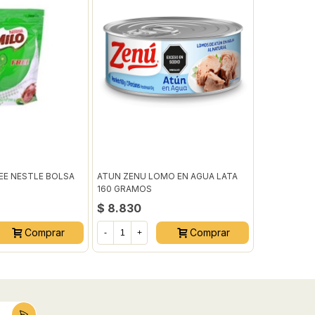
REE NESTLE BOLSA
ATUN ZENU LOMO EN AGUA LATA
LECHE COLA
160 GRAMOS
$ 8.830
$ 3.490
Comprar
Comprar
-
+
-
+