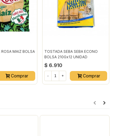
A ROSA MAIZ BOLSA
TOSTADA SEBA SEBA ECONO
TOSTADIT
BOLSA 210Gx12 UNIDAD
MANTEQUI
$ 6.910
$ 3.640
Comprar
Comprar
-
+
-
+