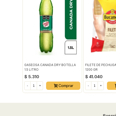
GASEOSA CANADA DRY BOTELLA
FILETE DE PECHUG
1.5 LITRO
1200 GR
$ 5.310
$ 41.040
Comprar
-
+
-
+
Suscri