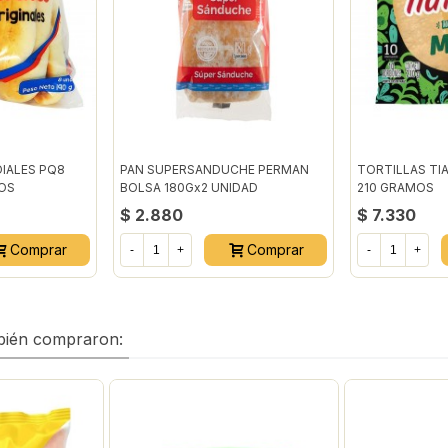
IALES PQ8
PAN SUPERSANDUCHE PERMAN
TORTILLAS TI
OS
BOLSA 180Gx2 UNIDAD
210 GRAMOS
$ 2.880
$ 7.330
Comprar
Comprar
-
+
-
+
mbién compraron: