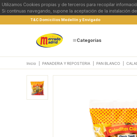
Utilizamos Cookies propias y de terceros para recopilar informació
Si continuas navegando, supone la aceptación de la instalación de
T&C Domicilios Medellín y Envigado
Categorías
Inicio
|
PANADERIA Y REPOSTERIA
|
PAN BLANCO
|
CALA