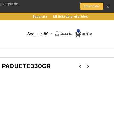
 navegación.
×
Entendido
Separata
Mi lista de preferidos
0
Usuario
Carrito
Sede:
La 80
A PAQUETE330GR