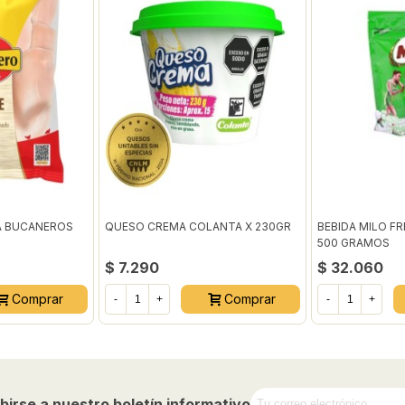
A BUCANEROS
QUESO CREMA COLANTA X 230GR
BEBIDA MILO F
500 GRAMOS
$ 7.290
$ 32.060
Comprar
Comprar
-
+
-
+
birse a nuestro boletín informativo