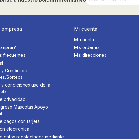
a empresa
Mi cuenta
s
Mi cuenta
omprar?
Mis ordenes
s frecuentes
Mis direcciones
al
 y Condiciones
des/Sorteos
 y condiciones uso de la
Web
de privacidad
 Ingreso Mascotas Apoyo
l
de pagos con tarjeta
on electronica
 de datos recolectados mediante