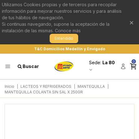
Utilizamos Cookies propias y de terceros para recopilar
información para mejorar nuestros servicios y para análisis
de tus hábitos de navegación.
×
Si continuas navegando, supone la aceptación de la
instalación de las mismas.
Conoce más
Entendido
T&C Domicilios Medellín y Envigado
0
Sede:
La 80
Buscar
Inicio
|
LACTEOS Y REFRIGERADOS
|
MANTEQUILLA
|
MANTEQUILLA COLANTA SIN SAL X 250GR