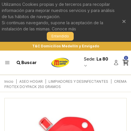
Utilizamos Cookies propias y de terceros para recopilar
información para mejorar nuestros servicios y para análisis
de tus hábitos de navegación.
×
Si continuas navegando, supone la aceptación de la
instalación de las mismas.
Conoce más
Entendido
T&C Domicilios Medellín y Envigado
0
Sede:
La 80
Buscar
Inicio
|
ASEO HOGAR
|
LIMPIADORES Y DESINFECTANTES
|
CREMA
FROTEX DOYPACK 250 GRAMOS