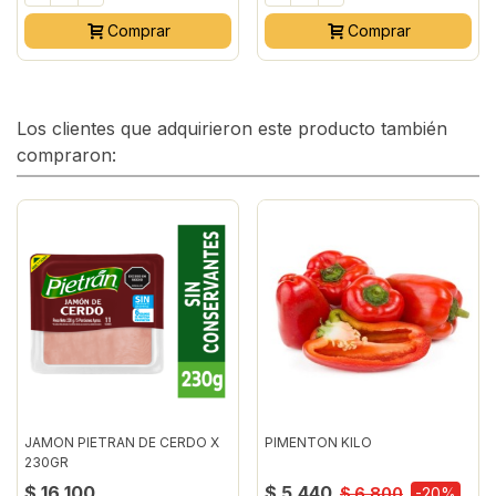
Comprar
Comprar
Los clientes que adquirieron este producto también
compraron:
JAMON PIETRAN DE CERDO X
PIMENTON KILO
230GR
$ 16.100
$ 5.440
$ 6.800
-20%