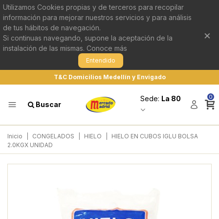
Utilizamos Cookies propias y de terceros para recopilar
información para mejorar nuestros servicios y para análisis
de tus hábitos de navegación.
×
Si continuas navegando, supone la aceptación de la
instalación de las mismas.
Conoce más
Entendido
T&C Domicilios Medellín y Envigado
0
Sede:
La 80
Buscar
Inicio
|
CONGELADOS
|
HIELO
|
HIELO EN CUBOS IGLU BOLSA
2.0KGX UNIDAD