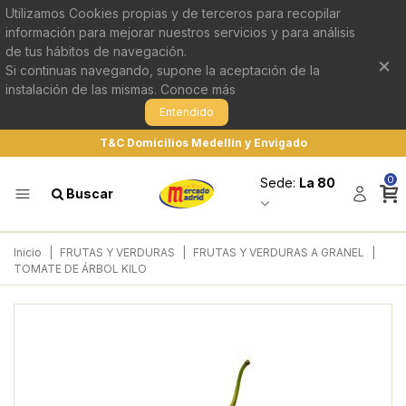
Utilizamos Cookies propias y de terceros para recopilar
información para mejorar nuestros servicios y para análisis
de tus hábitos de navegación.
×
Si continuas navegando, supone la aceptación de la
instalación de las mismas.
Conoce más
Entendido
T&C Domicilios Medellín y Envigado
0
Sede:
La 80
Buscar
Inicio
|
FRUTAS Y VERDURAS
|
FRUTAS Y VERDURAS A GRANEL
|
TOMATE DE ÁRBOL KILO