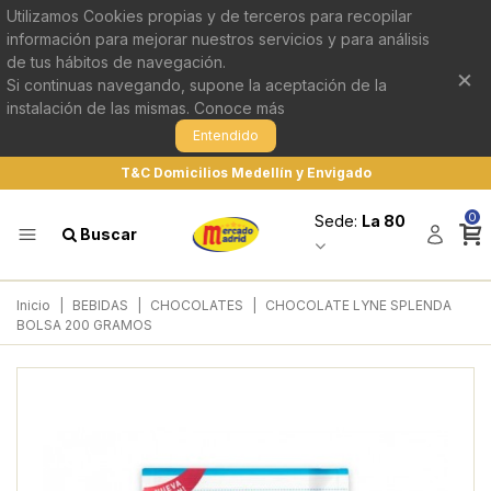
Utilizamos Cookies propias y de terceros para recopilar
información para mejorar nuestros servicios y para análisis
de tus hábitos de navegación.
×
Si continuas navegando, supone la aceptación de la
instalación de las mismas.
Conoce más
Entendido
T&C Domicilios Medellín y Envigado
0
Sede:
La 80
Buscar
Inicio
|
BEBIDAS
|
CHOCOLATES
|
CHOCOLATE LYNE SPLENDA
BOLSA 200 GRAMOS