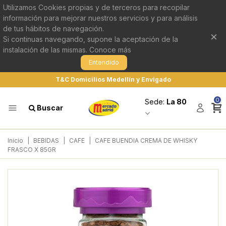
Utilizamos Cookies propias y de terceros para recopilar
información para mejorar nuestros servicios y para análisis
de tus hábitos de navegación.
×
Si continuas navegando, supone la aceptación de la
instalación de las mismas.
Conoce más
Entendido
T&C Domicilios Medellín y Envigado
0
Sede:
La 80
Buscar
Inicio
|
BEBIDAS
|
CAFE
|
CAFE BUENDIA CREMA DE WHISKY
FRASCO X 85GR