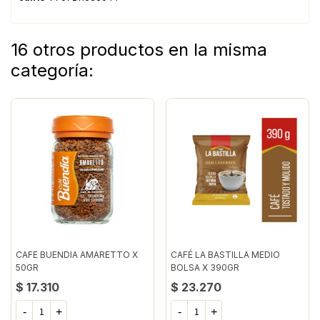
16 otros productos en la misma
categoría:
CAFE BUENDIA AMARETTO X
CAFÉ LA BASTILLA MEDIO
50GR
BOLSA X 390GR
$ 17.310
$ 23.270
-
+
-
+