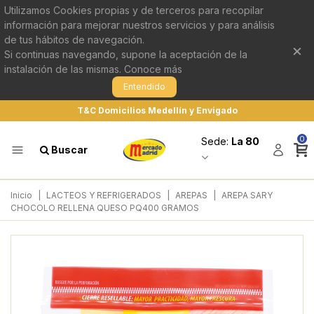
Utilizamos Cookies propias y de terceros para recopilar
información para mejorar nuestros servicios y para análisis
de tus hábitos de navegación.
×
Si continuas navegando, supone la aceptación de la
instalación de las mismas.
Conoce más
Entendido
T&C Domicilios Medellín y Envigado
0
Sede:
La 80
Buscar
Inicio
|
LACTEOS Y REFRIGERADOS
|
AREPAS
|
AREPA SARY
CHOCOLO RELLENA QUESO PQ400 GRAMOS