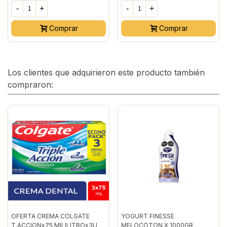
-
+
-
+
Comprar
Comprar
Los clientes que adquirieron este producto también
compraron:
OFERTA CREMA COLGATE
YOGURT FINESSE
T.ACCIONx75 MILILITROx3U
MELOCOTON X 1000GR